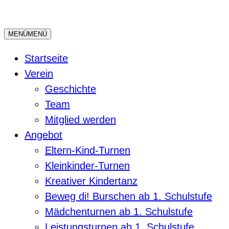
Zum
Inhalt
MENÜ
MENÜ
springen
Startseite
Verein
Geschichte
Team
Mitglied werden
Angebot
Eltern-Kind-Turnen
Kleinkinder-Turnen
Kreativer Kindertanz
Beweg di! Burschen ab 1. Schulstufe
Mädchenturnen ab 1. Schulstufe
Leistungsturnen ab 1. Schulstufe