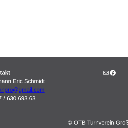
E-Mail
Facebook
takt
ann Eric Schmidt
canpro@gmail.com
7 / 630 693 63
© ÖTB Turnverein Groß